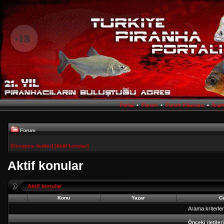
Portal
•
Forum
•
Forum Kılavuzu
•
Ara
Forum
[Cevapsız iletiler]
[Aktif konular]
Aktif konular
Aktif konular
Konu
Yazar
Ce
Arama kriterle
Önceki iletiler