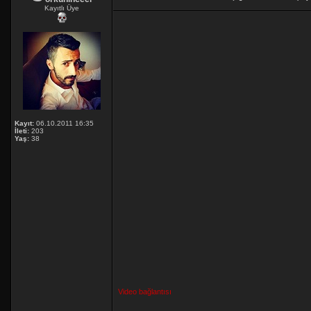
Kayıtlı Üye
Kayıt:
06.10.2011 16:35
İleti:
203
Yaş:
38
Video bağlantısı