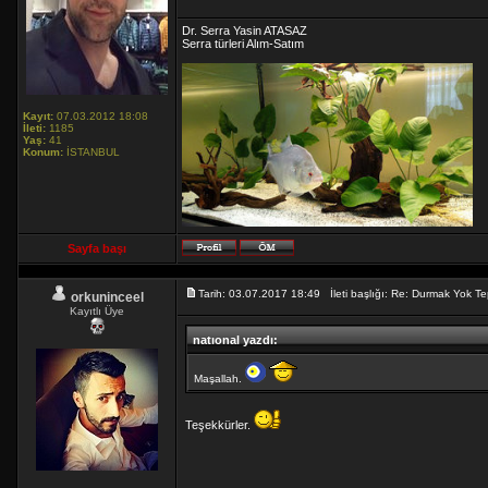
Dr. Serra Yasin ATASAZ
Serra türleri Alım-Satım
Kayıt:
07.03.2012 18:08
İleti:
1185
Yaş:
41
Konum:
İSTANBUL
Sayfa başı
Tarih: 03.07.2017 18:49 İleti başlığı: Re: Durmak Yok
orkuninceel
Kayıtlı Üye
natıonal yazdı:
Maşallah.
Teşekkürler.