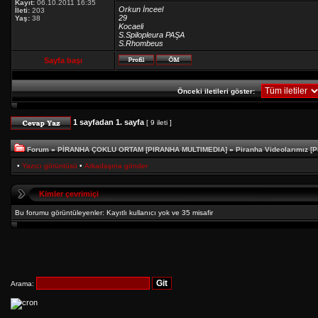
Kayıt:
06.10.2011 16:35
Orkun İnceel
İleti:
203
29
Yaş:
38
Kocaeli
S.Spilopleura PAŞA
S.Rhombeus
Sayfa başı
Önceki iletileri göster:
1
sayfadan
1
. sayfa
[ 9 ileti ]
Forum
»
PİRANHA ÇOKLU ORTAM [PIRANHA MULTIMEDIA]
»
Piranha Videolarımız [P
•
Yazıcı görüntüsü
•
Arkadaşına gönder
Kimler çevrimiçi
Bu forumu görüntüleyenler: Kayıtlı kullanıcı yok ve 35 misafir
Arama: