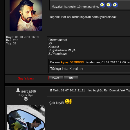
Maşallah kardeşim 10 numara yine.
Teşekkürler abi ilerde inşallah daha iyileri olacak.
Kayıt:
06.10.2011 16:35
Orkun İnceel
İleti:
203
29
Yaş:
38
Kocaeli
S.Spilopleura PAŞA
S.Rhombeus
En son
Aytaç DEMİRKOL
tarafından, 01.07.2017 19:06 tarih
Türkçe İmla Kuralları.
Sayfa başı
Tarih: 01.07.2017 21:11 İleti başlığı: Re: Durmak Yok 
sercat46
Kayıtlı Üye
Çok keyifli