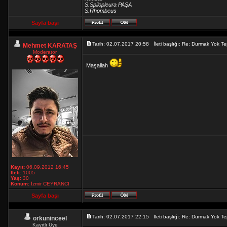
S.Spilopleura PAŞA
S.Rhombeus
Sayfa başı
Tarih: 02.07.2017 20:58 İleti başlığı: Re: Durmak Yok
Mehmet KARATAŞ
Moderator
Maşallah
Kayıt:
06.09.2012 16:45
İleti:
1005
Yaş:
30
Konum:
İzmir CEYRANCI
Sayfa başı
Tarih: 02.07.2017 22:15 İleti başlığı: Re: Durmak Yok
orkuninceel
Kayıtlı Üye