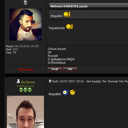
Mehmet KARATAŞ yazdı:
Maşallah
Teşekkürler
Kayıt:
06.10.2011 16:35
Orkun İnceel
İleti:
203
29
Yaş:
38
Kocaeli
S.Spilopleura PAŞA
S.Rhombeus
Sayfa başı
Tarih: 03.07.2017 10:41 İleti başlığı: Re: Durmak Yok
Dr.Serra
Koleksiyoncu
Maşallah.