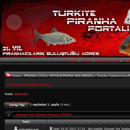
Portal
•
Forum
•
Forum Kılavuzu
•
Ara
Forum
»
PİRANHA ÇOKLU ORTAM [PIRANHA MULTIMEDIA]
»
Piranha Videolarımız [
[Cevapsız iletiler]
[Aktif konular]
Yetkili:
Moderatör
1
sayfadan
1
. sayfa
[ 9 ileti ]
Durmak Yok Tepkiye Devam.. (PAŞA)
Yazar
Tarih: 01.07.2017 17:22 İleti başlığı: Durmak Yok Tep
orkuninceel