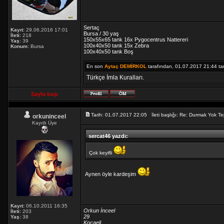
Sertaç
Kayıt:
29.06.2016 17:01
Bursa / 30 yaş
İleti:
218
150x55x65 tank 16x Pygocentrus Nattereri
Yaş:
39
100x40x50 tank 15x Zebra
Konum:
Bursa
100x40x50 tank Boş
En son
Aytaç DEMİRKOL
tarafından, 01.07.2017 21:44 tarih
Türkçe İmla Kuralları.
Sayfa başı
Tarih: 01.07.2017 22:05 İleti başlığı: Re: Durmak Yok
orkuninceel
Kayıtlı Üye
sercat46 yazdı:
Çok keyifli
Aynen öyle kardeşim
Kayıt:
06.10.2011 16:35
Orkun İnceel
İleti:
203
29
Yaş:
38
Kocaeli