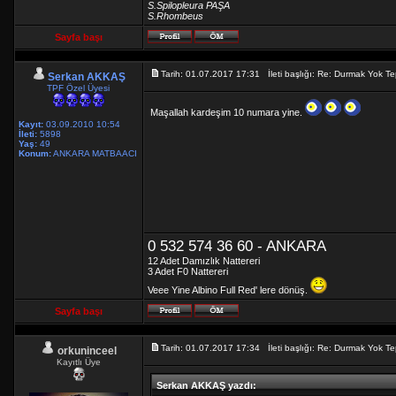
S.Spilopleura PAŞA
S.Rhombeus
Sayfa başı
Tarih: 01.07.2017 17:31 İleti başlığı: Re: Durmak Yok
Serkan AKKAŞ
TPF Özel Üyesi
Maşallah kardeşim 10 numara yine.
Kayıt:
03.09.2010 10:54
İleti:
5898
Yaş:
49
Konum:
ANKARA MATBAACI
0 532 574 36 60 - ANKARA
12 Adet Damızlık Nattereri
3 Adet F0 Nattereri
Veee Yine Albino Full Red' lere dönüş.
Sayfa başı
Tarih: 01.07.2017 17:34 İleti başlığı: Re: Durmak Yok
orkuninceel
Kayıtlı Üye
Serkan AKKAŞ yazdı: